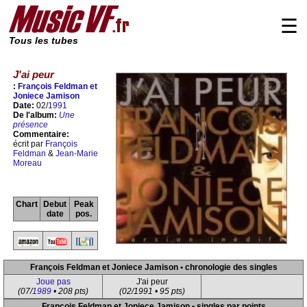
☰
Tous les tubes
J'ai peur
:
François Feldman et
Joniece Jamison
Date:
02/
1991
De l'album:
Une
présence
Commentaire:
écrit par
François
Feldman
&
Jean-Marie
Moreau
Chart
Debut
Peak
date
pos.
François Feldman et Joniece Jamison • chronologie des singles
Joue pas
J'ai peur
(07/
1989
• 208 pts)
(02/1991 • 95 pts)
François Feldman et Joniece Jamison • singles par points