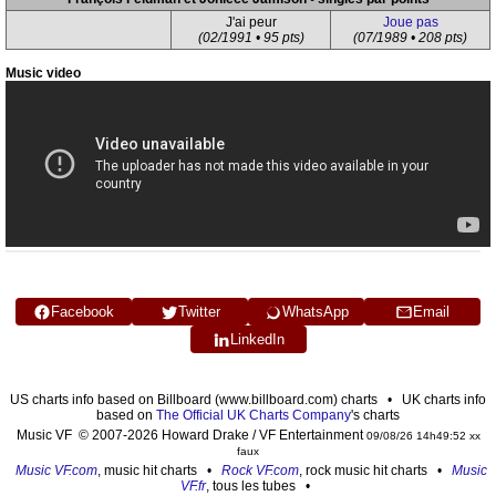
J'ai peur
Joue pas
(02/1991 • 95 pts)
(07/1989 • 208 pts)
Music video
Facebook
Twitter
WhatsApp
Email
LinkedIn
US charts info based on Billboard (www.billboard.com) charts • UK charts info
based on
The Official UK Charts Company
's charts
Music VF © 2007-2026 Howard Drake / VF Entertainment
09/08/26 14h49:52 xx
faux
Music VF.com
, music hit charts •
Rock VF.com
, rock music hit charts •
Music
VF.fr
, tous les tubes •