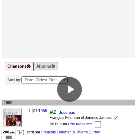
Chansons🎤
Albums🎤
Sort by:
1989
1.
07/
1989
#1
Joue pas
François Feldman et Joniece Jamison
de l'album
Une présence
208
écrit par
François Feldman
&
Thierry Durbet
pts