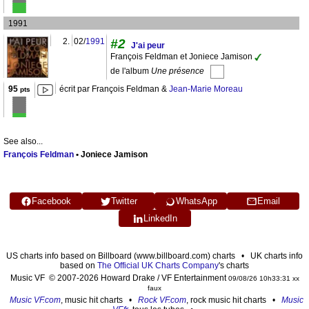
1991
2.
02/
1991
#2
J'ai peur
François Feldman et Joniece Jamison
de l'album
Une présence
95
écrit par François Feldman &
Jean-Marie Moreau
pts
See also...
François Feldman
• Joniece Jamison
Facebook
Twitter
WhatsApp
Email
LinkedIn
US charts info based on Billboard (www.billboard.com) charts • UK charts info
based on
The Official UK Charts Company
's charts
Music VF © 2007-2026 Howard Drake / VF Entertainment
09/08/26 10h33:31 xx
faux
Music VF.com
, music hit charts •
Rock VF.com
, rock music hit charts •
Music