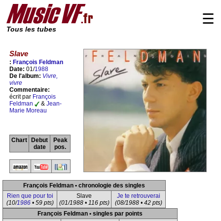
☰
Tous les tubes
Slave
:
François Feldman
Date:
01/
1988
De l'album:
Vivre,
vivre
Commentaire:
écrit par
François
Feldman
&
Jean-
Marie Moreau
Chart
Debut
Peak
date
pos.
François Feldman • chronologie des singles
Rien que pour toi
Slave
Je te retrouverai
(10/
1986
• 59 pts)
(01/1988 • 116 pts)
(08/1988 • 42 pts)
François Feldman • singles par points