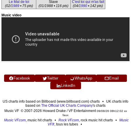
Le Mal de toi
Slave
C'est toi qui m'as fait
(02/
1989
• 75 pts)
(01/1988 • 116 pts)
(04/
1990
• 142 pts)
Music video
Facebook
Twitter
WhatsApp
Email
LinkedIn
US charts info based on Billboard (www.billboard.com) charts • UK charts info
based on
The Official UK Charts Company
's charts
Music VF © 2007-2026 Howard Drake / VF Entertainment
09/08/26 08h12:02 xx
faux
Music VF.com
, music hit charts •
Rock VF.com
, rock music hit charts •
Music
VF.fr
, tous les tubes •