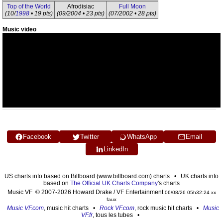
Top of the World
Afrodisiac
Full Moon
(10/
1998
• 19 pts)
(09/2004 • 23 pts)
(07/2002 • 28 pts)
Music video
Facebook
Twitter
WhatsApp
Email
LinkedIn
US charts info based on Billboard (www.billboard.com) charts • UK charts info
based on
The Official UK Charts Company
's charts
Music VF © 2007-2026 Howard Drake / VF Entertainment
06/08/26 05h32:24 xx
faux
Music VF.com
, music hit charts •
Rock VF.com
, rock music hit charts •
Music
VF.fr
, tous les tubes •