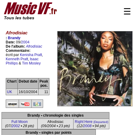
☰
Tous les tubes
Afrodisiac
:
Brandy
Date:
09/
2004
De l'album:
Afrodisiac
Commentaire:
écrit par
Kenisha Pratt
,
Kenneth Pratt
,
Isaac
Phillips
&
Tim Mosley
Chart
Debut date
Peak
pos.
UK
16/10/2004
11
Brandy • chronologie des singles
Full Moon
Afrodisiac
Right Here
(Departed)
(07/
2002
• 28 pts)
(09/2004 • 23 pts)
(12/
2008
• 94 pts)
Brandy • singles par points