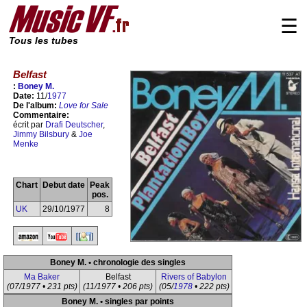
☰
Tous les tubes
Belfast
:
Boney M.
Date:
11/
1977
De l'album:
Love for Sale
Commentaire:
écrit par
Drafi Deutscher
,
Jimmy Bilsbury
&
Joe
Menke
Chart
Debut date
Peak
pos.
UK
29/10/1977
8
Boney M. • chronologie des singles
Ma Baker
Belfast
Rivers of Babylon
(07/1977 • 231 pts)
(11/1977 • 206 pts)
(05/
1978
• 222 pts)
Boney M. • singles par points