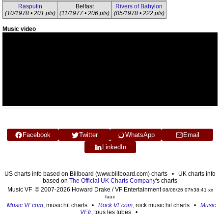
Rasputin
Belfast
Rivers of Babylon
(10/1978 • 201 pts)
(11/1977 • 206 pts)
(05/1978 • 222 pts)
Music video
Facebook
Twitter
WhatsApp
Email
LinkedIn
US charts info based on Billboard (www.billboard.com) charts • UK charts info
based on
The Official UK Charts Company
's charts
Music VF © 2007-2026 Howard Drake / VF Entertainment
08/08/26 07h38:41 xx
faux
Music VF.com
, music hit charts •
Rock VF.com
, rock music hit charts •
Music
VF.fr
, tous les tubes •