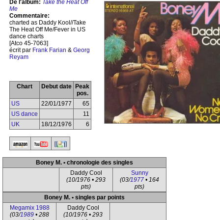
De l'album:
Take the Heat Off
Me
Commentaire:
charted as Daddy Kool//Take
The Heat Off Me/Fever in US
dance charts
[Atco 45-7063]
écrit par
Frank Farian
&
Georg
Reyam
Chart
Debut date
Peak
pos.
US
22/01/1977
65
US dance
11
UK
18/12/1976
6
Boney M. • chronologie des singles
Daddy Cool
Sunny
(10/1976 • 293
(03/
1977
• 164
pts)
pts)
Boney M. • singles par points
Megamix 1988
Daddy Cool
(03/
1989
• 288
(10/1976 • 293