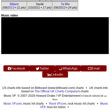
Bâtard
Santé
Ta fête
(08/
2013
• 11 pts)
(10/2021 • 17 pts)
(08/2013 • 24 pts)
Music video
Facebook
Twitter
WhatsApp
Email
LinkedIn
US charts info based on Billboard (www.billboard.com) charts • UK charts info
based on
The Official UK Charts Company
's charts
Music VF © 2007-2026 Howard Drake / VF Entertainment
07/08/26 08h06:08 xx
faux
Music VF.com
, music hit charts •
Rock VF.com
, rock music hit charts •
Music
VF.fr
, tous les tubes •