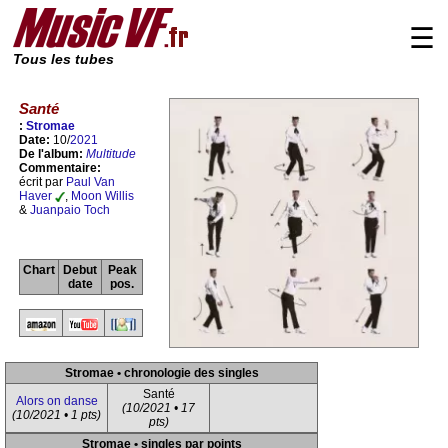
☰
Tous les tubes
Santé
:
Stromae
Date:
10/
2021
De l'album:
Multitude
Commentaire:
écrit par
Paul Van
Haver
,
Moon Willis
&
Juanpaio Toch
Chart
Debut
Peak
date
pos.
Stromae • chronologie des singles
Santé
Alors on danse
(10/2021 • 17
(10/2021 • 1 pts)
pts)
Stromae • singles par points