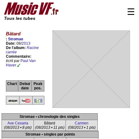
☰
Tous les tubes
Bâtard
:
Stromae
Date:
08/
2013
De l'album:
Racine
carrée
Commentaire:
écrit par
Paul Van
Haver
Chart
Debut
Peak
date
pos.
Stromae • chronologie des singles
Ave Cesaria
Bâtard
Carmen
(08/2013 • 8 pts)
(08/2013 • 11 pts)
(08/2013 • 1 pts)
Stromae • singles par points