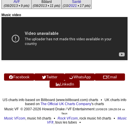
AVF
Bâtard
Santé
(08/2013 • 9 pts)
(08/2013 • 11 pts)
(10/
2021
• 17 pts)
Music video
Facebook
Twitter
WhatsApp
Email
LinkedIn
US charts info based on Billboard (www.billboard.com) charts • UK charts info
based on
The Official UK Charts Company
's charts
Music VF © 2007-2026 Howard Drake / VF Entertainment
10/08/26 18h28:04 xx
faux
Music VF.com
, music hit charts •
Rock VF.com
, rock music hit charts •
Music
VF.fr
, tous les tubes •