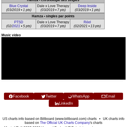
Hamza • chronologie des singles
Blue Crystal
Dale x Love Therapy
Deep Inside
(03/2019 • 1 pts)
(03/2019 • 7 pts)
(03/2019 • 1 pts)
Hamza • singles par points
PTSD
Dale x Love Therapy
Réel
(02/
2021
• 5 pts)
(03/2019 • 7 pts)
(02/2021 • 13 pts)
Music video
Facebook
Twitter
WhatsApp
Email
LinkedIn
US charts info based on Billboard (www.billboard.com) charts • UK charts info
based on
The Official UK Charts Company
's charts