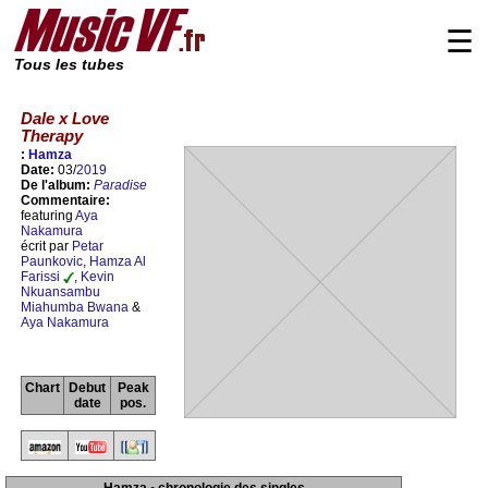
☰
Tous les tubes
Dale x Love
Therapy
:
Hamza
Date:
03/
2019
De l'album:
Paradise
Commentaire:
featuring
Aya
Nakamura
écrit par
Petar
Paunkovic
,
Hamza Al
Farissi
,
Kevin
Nkuansambu
Miahumba Bwana
&
Aya Nakamura
Chart
Debut
Peak
date
pos.