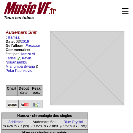
☰
Tous les tubes
Audemars Shit
:
Hamza
Date:
03/
2019
De l'album:
Paradise
Commentaire:
écrit par
Hamza Al
Farissi
,
Kevin
Nkuansambu
Miahumba Bwana
&
Petar Paunkovic
Chart
Debut
Peak
date
pos.
Hamza • chronologie des singles
Addiction
Audemars Shit
Blue Crystal
(03/2019 • 1 pts)
(03/2019 • 2 pts)
(03/2019 • 1 pts)
Hamza • singles par points