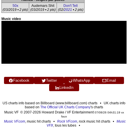
50x
Audemars Shit
Don't Tell
(03/2019 • 2 pts)
(03/2019 • 2 pts)
(02/
2021
• 2 pts)
Music video
Facebook
Twitter
WhatsApp
Email
LinkedIn
US charts info based on Billboard (www.billboard.com) charts • UK charts info
based on
The Official UK Charts Company
's charts
Music VF © 2007-2026 Howard Drake / VF Entertainment
07/08/26 04h31:19 xx
faux
Music VF.com
, music hit charts •
Rock VF.com
, rock music hit charts •
Music
VF.fr
, tous les tubes •