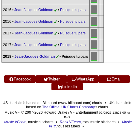
2016 •
Jean-Jacques Goldman
•
Puisque tu pars
2016 •
Jean-Jacques Goldman
•
Puisque tu pars
2017 •
Jean-Jacques Goldman
•
Puisque tu pars
2017 •
Jean-Jacques Goldman
•
Puisque tu pars
2018 •
Jean-Jacques Goldman
• Puisque tu pars
Facebook
Twitter
WhatsApp
Email
LinkedIn
US charts info based on Billboard (www.billboard.com) charts • UK charts info
based on
The Official UK Charts Company
's charts
Music VF © 2007-2026 Howard Drake / VF Entertainment
09/08/26 13h28:05 xx
faux
Music VF.com
, music hit charts •
Rock VF.com
, rock music hit charts •
Music
VF.fr
, tous les tubes •