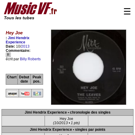
☰
Tous les tubes
Hey Joe
:
Jimi Hendrix
Experience
Date:
10/
2013
Commentaire:
R
écrit par
Billy Roberts
Chart
Debut
Peak
date
pos.
Jimi Hendrix Experience • chronologie des singles
Hey Joe
(10/2013 • 1 pts)
Jimi Hendrix Experience • singles par points