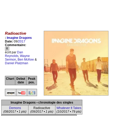
Radioactive
:
Imagine Dragons
Date:
09/
2017
Commentaire:
R
écrit par
Dan
Reynolds
,
Wayne
Sermon
,
Ben McKee
&
Daniel Platzman
Chart
Debut
Peak
date
pos.
Imagine Dragons • chronologie des singles
Demons
Radioactive
Whatever It Takes
(08/2017 • 1 pts)
(09/2017 • 1 pts)
(10/2017 • 79 pts)