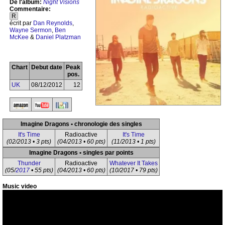
De l'album:
Night Visions
Commentaire:
R
écrit par
Dan Reynolds
,
Wayne Sermon
,
Ben
McKee
&
Daniel Platzman
Chart
Debut date
Peak
pos.
UK
08/12/2012
12
Imagine Dragons • chronologie des singles
It's Time
Radioactive
It's Time
(02/2013 • 3 pts)
(04/2013 • 60 pts)
(11/2013 • 1 pts)
Imagine Dragons • singles par points
Thunder
Radioactive
Whatever It Takes
(05/
2017
• 55 pts)
(04/2013 • 60 pts)
(10/2017 • 79 pts)
Music video