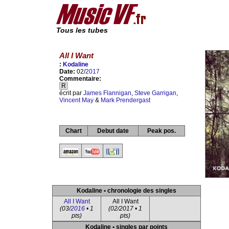
Tous les tubes
All I Want
:
Kodaline
Date:
02/
2017
Commentaire:
R
écrit par
James Flannigan
,
Steve Garrigan
,
Vincent May
&
Mark Prendergast
Chart
Debut date
Peak pos.
Kodaline • chronologie des singles
All I Want
All I Want
(03/
2016
• 1
(02/2017 • 1
pts)
pts)
Kodaline • singles par points