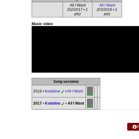
All I Want
All I Want
(02/2017 • 1
(03/2016 • 1
pts)
pts)
Music video
Song versions
2016 •
Kodaline
•
All I Want
2017 •
Kodaline
• All I Want