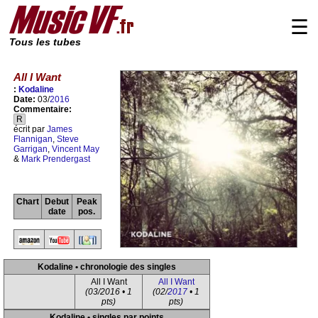
☰
Tous les tubes
All I Want
:
Kodaline
Date:
03/
2016
Commentaire:
R
écrit par
James
Flannigan
,
Steve
Garrigan
,
Vincent May
&
Mark Prendergast
Chart
Debut
Peak
date
pos.
Kodaline • chronologie des singles
All I Want
All I Want
(03/2016 • 1
(02/
2017
• 1
pts)
pts)
Kodaline • singles par points