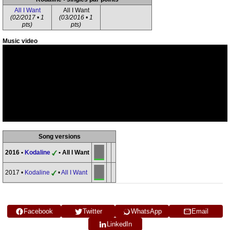
All I Want
All I Want
(02/2017 • 1
(03/2016 • 1
pts)
pts)
Music video
Song versions
2016 •
Kodaline
• All I Want
2017 •
Kodaline
•
All I Want
Facebook
Twitter
WhatsApp
Email
LinkedIn