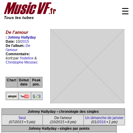
☰
Tous les tubes
De l'amour
:
Johnny Hallyday
Date:
10/
2015
De l'album:
De
l'amour
Commentaire:
écrit par
Yodelice
&
Christophe Miossec
Chart
Debut
Peak
date
pos.
Johnny Hallyday • chronologie des singles
Seul
De l'amour
Un dimanche de janvier
(07/2015 • 5 pts)
(10/2015 • 8 pts)
(01/
2016
• 1 pts)
Johnny Hallyday • singles par points