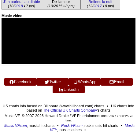
J'en parlerai au diable
De l'amour
Retiens la nuit
(10/
2018
• 7 pts)
(10/2015 • 8 pts)
(12/
2017
• 8 pts)
Music video
Facebook
Twitter
WhatsApp
Email
LinkedIn
US charts info based on Billboard (www.billboard.com) charts • UK charts info
based on
The Official UK Charts Company
's charts
Music VF © 2007-2026 Howard Drake / VF Entertainment
08/08/26 19h00:25 xx
faux
Music VF.com
, music hit charts •
Rock VF.com
, rock music hit charts •
Music
VF.fr
, tous les tubes •