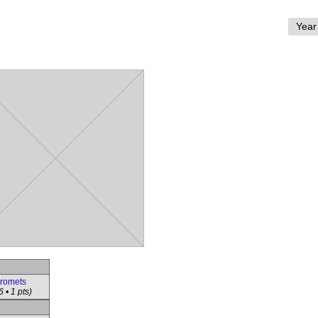
promets
 • 1 pts)