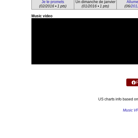
Je te promets
Un dimanche de janvier
Allumer
(02/2016 • 1 pts)
(01/2016 • 1 pts)
(06/
201
Music video
US charts info based o
Music V