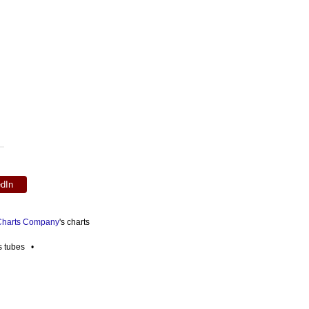
edIn
 Charts Company
's charts
es tubes •