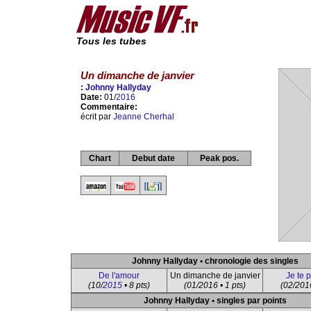
Tous les tubes
Un dimanche de janvier
:
Johnny Hallyday
Date:
01/
2016
Commentaire:
écrit par
Jeanne Cherhal
Chart
Debut date
Peak pos.
Johnny Hallyday • chronologie des singles
De l'amour
Un dimanche de janvier
Je te 
(10/
2015
• 8 pts)
(01/2016 • 1 pts)
(02/2016
Johnny Hallyday • singles par points