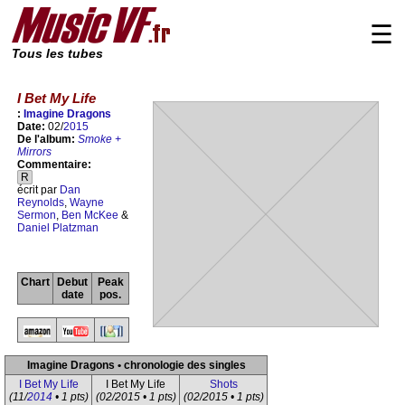
☰
Tous les tubes
I Bet My Life
:
Imagine Dragons
Date:
02/
2015
De l'album:
Smoke +
Mirrors
Commentaire:
R
écrit par
Dan
Reynolds
,
Wayne
Sermon
,
Ben McKee
&
Daniel Platzman
Chart
Debut
Peak
date
pos.
Imagine Dragons • chronologie des singles
I Bet My Life
I Bet My Life
Shots
(11/
2014
• 1 pts)
(02/2015 • 1 pts)
(02/2015 • 1 pts)