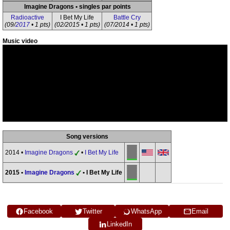
Imagine Dragons • singles par points
Radioactive
I Bet My Life
Battle Cry
(09/
2017
• 1 pts)
(02/2015 • 1 pts)
(07/2014 • 1 pts)
Music video
Song versions
2014 •
Imagine Dragons
•
I Bet My Life
2015 •
Imagine Dragons
• I Bet My Life
Facebook
Twitter
WhatsApp
Email
LinkedIn