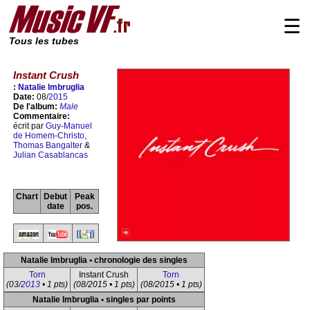
☰
Tous les tubes
Instant Crush
:
Natalie Imbruglia
Date:
08/
2015
De l'album:
Male
Commentaire:
écrit par
Guy-Manuel
de Homem-Christo
,
Thomas Bangalter
&
Julian Casablancas
Chart
Debut
Peak
date
pos.
Natalie Imbruglia • chronologie des singles
Torn
Instant Crush
Torn
(03/
2013
• 1 pts)
(08/2015 • 1 pts)
(08/2015 • 1 pts)
Natalie Imbruglia • singles par points