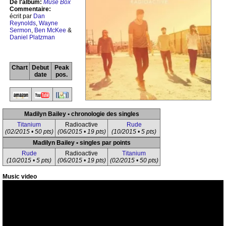
De l'album:
Muse Box
Commentaire:
écrit par
Dan
Reynolds
,
Wayne
Sermon
,
Ben McKee
&
Daniel Platzman
Chart
Debut
Peak
date
pos.
Madilyn Bailey • chronologie des singles
Titanium
Radioactive
Rude
(02/2015 • 50 pts)
(06/2015 • 19 pts)
(10/2015 • 5 pts)
Madilyn Bailey • singles par points
Rude
Radioactive
Titanium
(10/2015 • 5 pts)
(06/2015 • 19 pts)
(02/2015 • 50 pts)
Music video