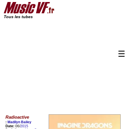
Tous les tubes
☰
Radioactive
:
Madilyn Bailey
Date:
06/
2015