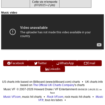
Cette vie m'emporte
(07/2015 • 2 pts)
Music video
Facebook
Twitter
WhatsApp
Email
LinkedIn
US charts info based on Billboard (www.billboard.com) charts • UK charts info
based on
The Official UK Charts Company
's charts
Music VF © 2007-2026 Howard Drake / VF Entertainment
09/08/26 14h26:31 xx
faux
Music VF.com
, music hit charts •
Rock VF.com
, rock music hit charts •
Music
VF.fr
, tous les tubes •