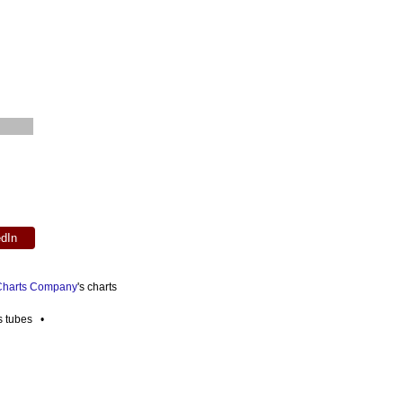
edIn
 Charts Company
's charts
es tubes •