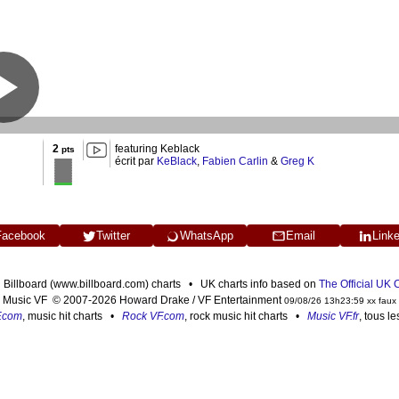
2
featuring Keblack
pts
écrit par
KeBlack
,
Fabien Carlin
&
Greg K
Facebook
Twitter
WhatsApp
Email
Link
n Billboard (www.billboard.com) charts • UK charts info based on
The Official UK
Music VF © 2007-2026 Howard Drake / VF Entertainment
09/08/26 13h23:59 xx faux
F.com
, music hit charts •
Rock VF.com
, rock music hit charts •
Music VF.fr
, tous l