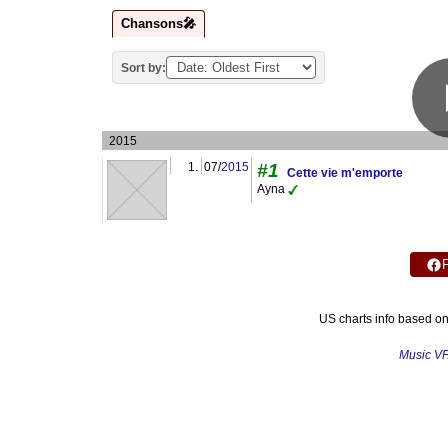
Chansons🎤
Sort by:
2015
1.
07/
2015
#1
Cette vie m'emporte
Ayna
US charts info based o
Music V