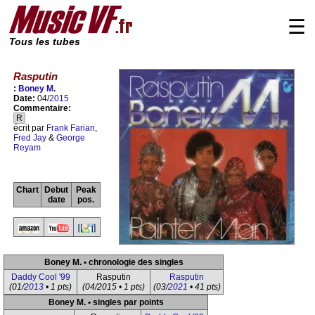
☰
Tous les tubes
Rasputin
:
Boney M.
Date:
04/
2015
Commentaire:
R
écrit par
Frank Farian
,
Fred Jay
&
George
Reyam
Chart
Debut
Peak
date
pos.
Boney M. • chronologie des singles
Daddy Cool '99
Rasputin
Rasputin
(01/
2013
• 1 pts)
(04/2015 • 1 pts)
(03/
2021
• 41 pts)
Boney M. • singles par points