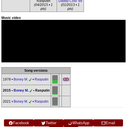
Rasputin
Daddy Cool '99
(04/2015 • 1
(01/2013 • 1
pts)
pts)
Music video
Song versions
1978 •
Boney M.
•
Rasputin
2015 •
Boney M.
• Rasputin
2021 •
Boney M.
•
Rasputin
Facebook
Twitter
WhatsApp
Email