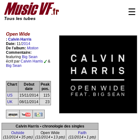
☰
Tous les tubes
Open Wide
:
Calvin Harris
Date:
11/
2014
De l'album:
Motion
Commentaire:
featuring
Big Sean
écrit par
Calvin Harris
&
Big Sean
Chart
Debut
Peak
date
pos.
US
15/11/2014
115
UK
08/11/2014
23
Calvin Harris • chronologie des singles
Outside
Open Wide
Faith
(11/2014 • 35 pts)
(11/2014 • 13 pts)
(11/2014 • 1 pts)