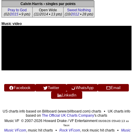
Calvin Harris • singles par points
Pray to God
Open Wide
Sweet Nothing
(02/
2015
• 9 pts)
(11/2014 • 13 pts)
(10/
2012
• 28 pts)
Music video
Facebook
Twitter
WhatsApp
Email
LinkedIn
US charts info based on Billboard (www.billboard.com) charts • UK charts info
based on
The Official UK Charts Company
's charts
Music VF © 2007-2026 Howard Drake / VF Entertainment
06/08/26 05h40:13 xx
faux
Music VF.com
, music hit charts •
Rock VF.com
, rock music hit charts •
Music