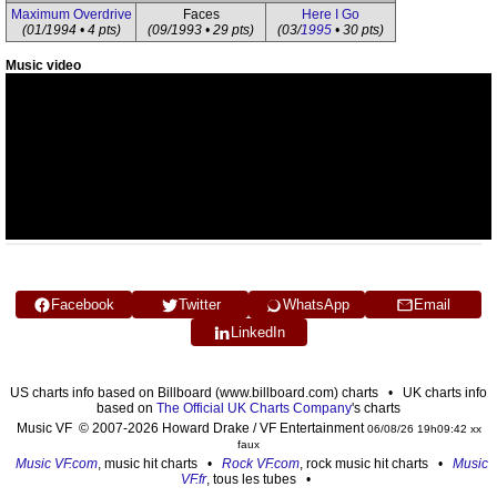
Maximum Overdrive
Faces
Here I Go
(01/1994 • 4 pts)
(09/1993 • 29 pts)
(03/
1995
• 30 pts)
Music video
Facebook
Twitter
WhatsApp
Email
LinkedIn
US charts info based on Billboard (www.billboard.com) charts • UK charts info
based on
The Official UK Charts Company
's charts
Music VF © 2007-2026 Howard Drake / VF Entertainment
06/08/26 19h09:42 xx
faux
Music VF.com
, music hit charts •
Rock VF.com
, rock music hit charts •
Music
VF.fr
, tous les tubes •