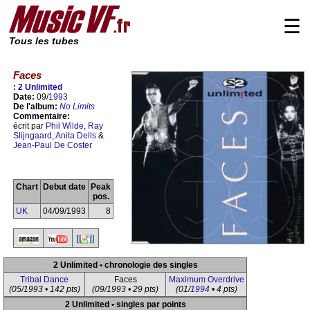
☰
Tous les tubes
Faces
:
2 Unlimited
Date:
09/
1993
De l'album:
No Limits
Commentaire:
écrit par
Phil Wilde
,
Ray
Slijngaard
,
Anita Dells
&
Jean-Paul De Coster
Chart
Debut date
Peak
pos.
UK
04/09/1993
8
2 Unlimited • chronologie des singles
Tribal Dance
Faces
Maximum Overdrive
(05/1993 • 142 pts)
(09/1993 • 29 pts)
(01/
1994
• 4 pts)
2 Unlimited • singles par points