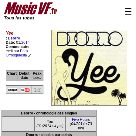
☰
Tous les tubes
Yee
:
Deorro
Date:
01/
2014
Commentaire:
écrit par
Erick
Orrosquiesta
Chart
Debut
Peak
date
pos.
Deorro • chronologie des singles
Five Hours
Yee
(04/2014 • 73
(01/2014 • 4 pts)
pts)
Deorro • singles par points