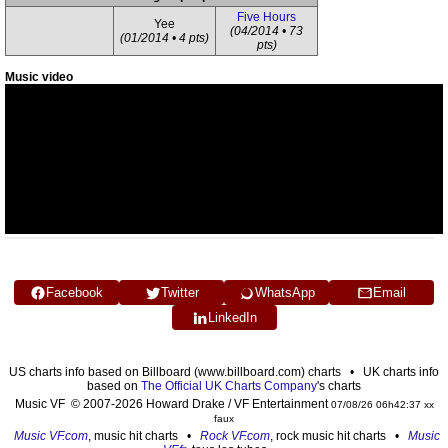
Five Hours
Yee
(04/2014 • 73
(01/2014 • 4 pts)
pts)
Music video
Facebook
Twitter
WhatsApp
Email
LinkedIn
US charts info based on Billboard (www.billboard.com) charts • UK charts info
based on
The Official UK Charts Company
's charts
Music VF © 2007-2026 Howard Drake / VF Entertainment
07/08/26 06h42:37 xx
faux
Music VF.com
, music hit charts •
Rock VF.com
, rock music hit charts •
Music