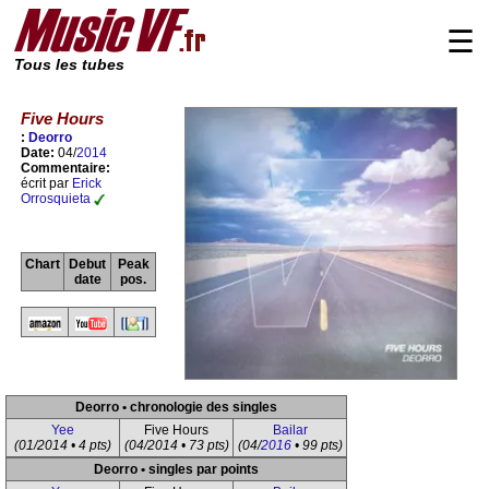
☰
Tous les tubes
Five Hours
:
Deorro
Date:
04/
2014
Commentaire:
écrit par
Erick
Orrosquieta
Chart
Debut
Peak
date
pos.
Deorro • chronologie des singles
Yee
Five Hours
Bailar
(01/2014 • 4 pts)
(04/2014 • 73 pts)
(04/
2016
• 99 pts)
Deorro • singles par points