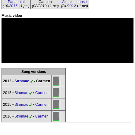
Papaoutai
Carmen
Alors on danse
(10/
2015
• 1 pts)
(08/2013 • 1 pts)
(04/
2012
• 1 pts)
Music video
Song versions
2013 •
Stromae
• Carmen
2015 •
Stromae
•
Carmen
2015 •
Stromae
•
Carmen
2016 •
Stromae
•
Carmen