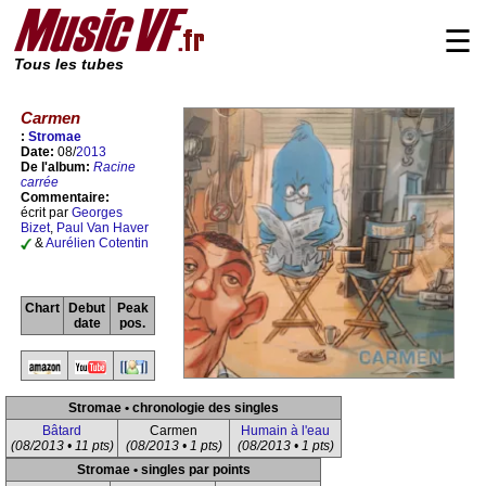
☰
Tous les tubes
Carmen
:
Stromae
Date:
08/
2013
De l'album:
Racine
carrée
Commentaire:
écrit par
Georges
Bizet
,
Paul Van Haver
&
Aurélien Cotentin
Chart
Debut
Peak
date
pos.
Stromae • chronologie des singles
Bâtard
Carmen
Humain à l'eau
(08/2013 • 11 pts)
(08/2013 • 1 pts)
(08/2013 • 1 pts)
Stromae • singles par points