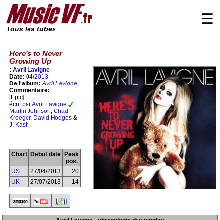
☰
Tous les tubes
Here's to Never
Growing Up
:
Avril Lavigne
Date:
04/
2013
De l'album:
Avril Lavigne
Commentaire:
[Epic]
écrit par
Avril Lavigne
,
Martin Johnson
,
Chad
Kroeger
,
David Hodges
&
J. Kash
Chart
Debut date
Peak
pos.
US
27/04/2013
20
UK
27/07/2013
14