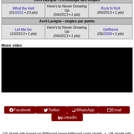
Avril Lavigne • chronologie des singles
Here's to Never Growing
What the Hell
Rock N Roll
Up
(01/
2011
• 23 pts)
(09/2013 • 1 pts)
(04/2013 • 1 pts)
Avril Lavigne • singles par points
Here's to Never Growing
Let Me Go
Girlfriend
Up
(10/2013 • 1 pts)
(06/
2008
• 1 pts)
(04/2013 • 1 pts)
Music video
Facebook
Twitter
WhatsApp
Email
LinkedIn
US charts info based on Billboard (www.billboard.com) charts • UK charts info