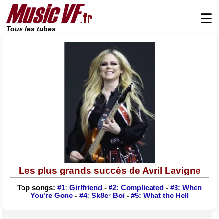
☰
Tous les tubes
Les plus grands succès de Avril Lavigne
Top songs:
#1: Girlfriend
-
#2: Complicated
-
#3: When
You're Gone
-
#4: Sk8er Boi
-
#5: What the Hell