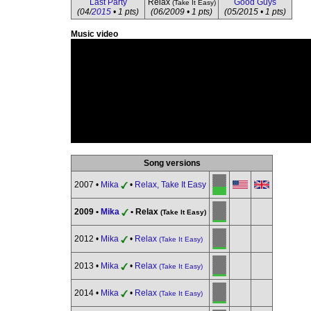
Last Party
Relax
Good Guys
(Take It Easy)
(04/
2015
• 1 pts)
(06/2009 • 1 pts)
(05/2015 • 1 pts)
Music video
Song versions
2007 •
Mika
•
Relax, Take It Easy
2009 •
Mika
• Relax
(Take It Easy)
2012 •
Mika
•
Relax
(Take It Easy)
2013 •
Mika
•
Relax
(Take It Easy)
2014 •
Mika
•
Relax
(Take It Easy)