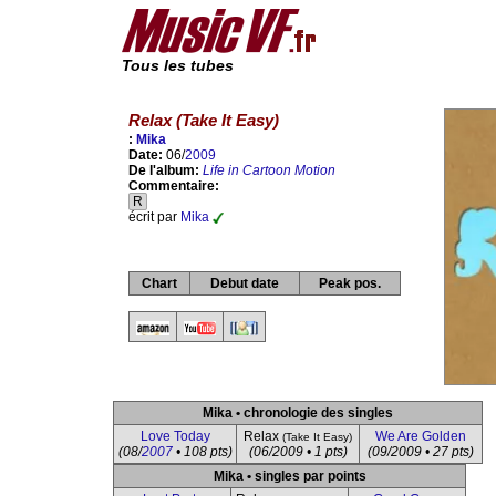
Tous les tubes
Relax (Take It Easy)
:
Mika
Date:
06/
2009
De l'album:
Life in Cartoon Motion
Commentaire:
R
écrit par
Mika
Chart
Debut date
Peak pos.
Mika • chronologie des singles
Love Today
Relax
We Are Golden
(Take It Easy)
(08/
2007
• 108 pts)
(06/2009 • 1 pts)
(09/2009 • 27 pts)
Mika • singles par points