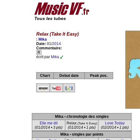
Tous les tubes
Relax (Take It Easy)
:
Mika
Date:
01/
2014
Commentaire:
R
écrit par
Mika
Chart
Debut date
Peak pos.
Mika • chronologie des singles
Elle me dit
Relax
Love Today
(Take It Easy)
(01/2014 • 3 pts)
(01/2014 • 1 pts)
(02/2014 • 1 pts)
Mika • singles par points