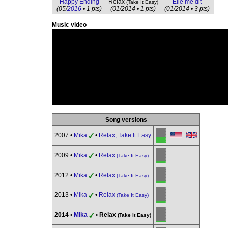
Happy Ending
Relax
Elle me dit
(Take It Easy)
(05/
2016
• 1 pts)
(01/2014 • 1 pts)
(01/2014 • 3 pts)
Music video
Song versions
2007 •
Mika
•
Relax, Take It Easy
2009 •
Mika
•
Relax
(Take It Easy)
2012 •
Mika
•
Relax
(Take It Easy)
2013 •
Mika
•
Relax
(Take It Easy)
2014 •
Mika
• Relax
(Take It Easy)