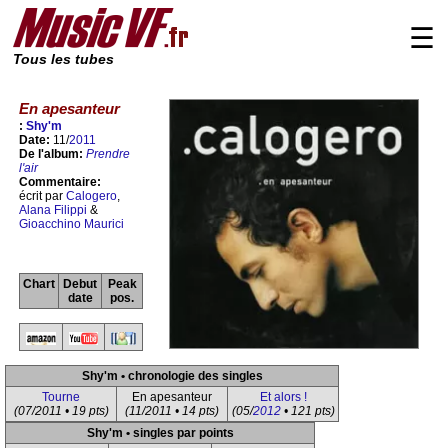
☰
Tous les tubes
En apesanteur
:
Shy'm
Date:
11/
2011
De l'album:
Prendre
l'air
Commentaire:
écrit par
Calogero
,
Alana Filippi
&
Gioacchino Maurici
Chart
Debut
Peak
date
pos.
Shy'm • chronologie des singles
Tourne
En apesanteur
Et alors !
(07/2011 • 19 pts)
(11/2011 • 14 pts)
(05/
2012
• 121 pts)
Shy'm • singles par points