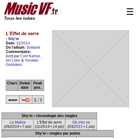
☰
Tous les tubes
L'Effet de serre
:
Shy'm
Date:
11/
2014
De l'album:
Solitaire
Commentaire:
écrit par
Cyril Kamar
,
Ivri Lider
&
Yonatan
Goldstein
Chart
Debut
Peak
date
pos.
Shy'm • chronologie des singles
La Malice
L'Effet de serre
On s'en va
(09/2014 • 7 pts)
(11/2014 • 14 pts)
(03/
2015
• 1 pts)
Shy'm • singles par points