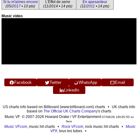
Si tu m'aimes encore
L'Effet de serre
En apesanteur
(05/
2017
• 10 pts)
(11/2014 • 14 pts)
(11/
2011
• 14 pts)
Music video
Facebook
Twitter
WhatsApp
Email
LinkedIn
US charts info based on Billboard (www.billboard.com) charts • UK charts info
based on
The Official UK Charts Company
's charts
Music VF © 2007-2026 Howard Drake / VF Entertainment
07/08/26 16h35:50 xx
faux
Music VF.com
, music hit charts •
Rock VF.com
, rock music hit charts •
Music
VF.fr
, tous les tubes •