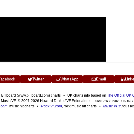
Facebook
Twitter
WhatsApp
Email
Link
n Billboard (www.billboard.com) charts • UK charts info based on
The Official UK
Music VF © 2007-2026 Howard Drake / VF Entertainment
06/08/26 23h36:37 xx faux
F.com
, music hit charts •
Rock VF.com
, rock music hit charts •
Music VF.fr
, tous l