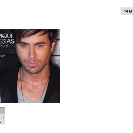
You)
)