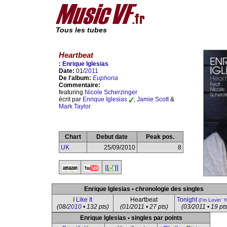
Tous les tubes
Heartbeat
:
Enrique Iglesias
Date:
01/
2011
De l'album:
Euphoria
Commentaire:
featuring
Nicole Scherzinger
écrit par
Enrique Iglesias
,
Jamie Scott
&
Mark Taylor
Chart
Debut date
Peak pos.
UK
25/09/2010
8
Enrique Iglesias • chronologie des singles
I Like It
Heartbeat
Tonight
(I'm Lovin' 
(08/
2010
• 132 pts)
(01/2011 • 27 pts)
(03/2011 • 19 pts
Enrique Iglesias • singles par points