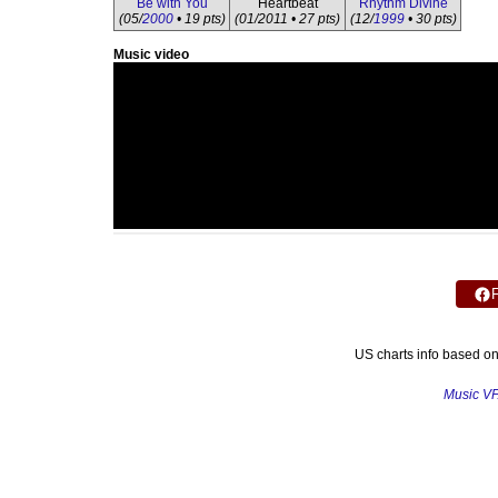
Be with You
Heartbeat
Rhythm Divine
(05/
2000
• 19 pts)
(01/2011 • 27 pts)
(12/
1999
• 30 pts)
Music video
US charts info based o
Music V