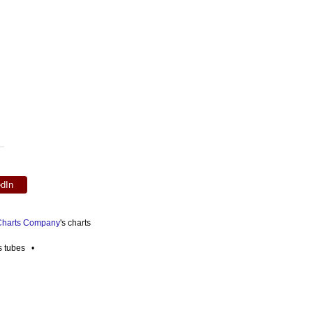
edIn
 Charts Company
's charts
es tubes •