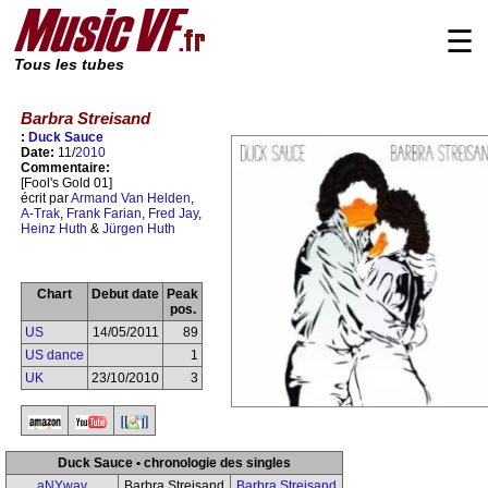
☰
Tous les tubes
Barbra Streisand
:
Duck Sauce
Date:
11/
2010
Commentaire:
[Fool's Gold 01]
écrit par
Armand Van Helden
,
A-Trak
,
Frank Farian
,
Fred Jay
,
Heinz Huth
&
Jürgen Huth
Chart
Debut date
Peak
pos.
US
14/05/2011
89
US dance
1
UK
23/10/2010
3
Duck Sauce • chronologie des singles
aNYway
Barbra Streisand
Barbra Streisand