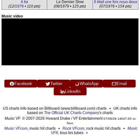
À toi
Le Dernier Slow
Il était une fois nous deux
(12/
1976
• 110 pts)
(08/1979 • 125 pts)
(07/1976 • 154 pts)
Music video
Facebook
Twitter
WhatsApp
Email
LinkedIn
US charts info based on Billboard (www.billboard.com) charts • UK charts info
based on
The Official UK Charts Company
's charts
Music VF © 2007-2026 Howard Drake / VF Entertainment
07/08/26 14h07:45 xx
faux
Music VF.com
, music hit charts •
Rock VF.com
, rock music hit charts •
Music
VF.fr
, tous les tubes •