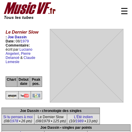
☰
Tous les tubes
Le Dernier Slow
:
Joe Dassin
Date:
08/
1979
Commentaire:
écrit par
Luciano
Angeleri
,
Pierre
Delanoë
&
Claude
Lemesle
Chart
Debut
Peak
date
pos.
Joe Dassin • chronologie des singles
Si tu penses à moi
Le Dernier Slow
L'Été indien
(08/
1978
• 26 pts)
(08/1979 • 125 pts)
(10/
1989
• 13 pts)
Joe Dassin • singles par points