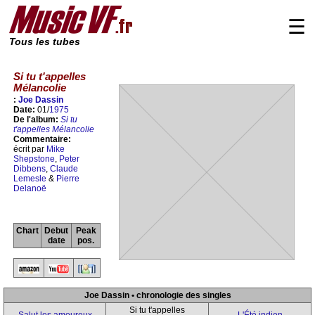
☰
Tous les tubes
Si tu t'appelles
Mélancolie
:
Joe Dassin
Date:
01/
1975
De l'album:
Si tu
t'appelles Mélancolie
Commentaire:
écrit par
Mike
Shepstone
,
Peter
Dibbens
,
Claude
Lemesle
&
Pierre
Delanoë
Chart
Debut
Peak
date
pos.
Joe Dassin • chronologie des singles
Si tu t'appelles