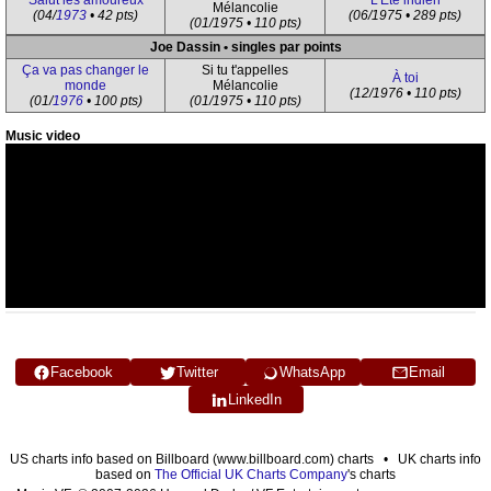
Salut les amoureux
L'Été indien
Mélancolie
(04/
1973
• 42 pts)
(06/1975 • 289 pts)
(01/1975 • 110 pts)
Joe Dassin • singles par points
Ça va pas changer le
Si tu t'appelles
À toi
monde
Mélancolie
(12/1976 • 110 pts)
(01/
1976
• 100 pts)
(01/1975 • 110 pts)
Music video
Facebook
Twitter
WhatsApp
Email
LinkedIn
US charts info based on Billboard (www.billboard.com) charts • UK charts info
based on
The Official UK Charts Company
's charts