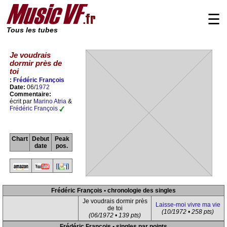
☰
Tous les tubes
Je voudrais
dormir près de
toi
:
Frédéric François
Date:
06/
1972
Commentaire:
écrit par
Marino Atria
&
Frédéric François
Chart
Debut
Peak
date
pos.
Frédéric François • chronologie des singles
Je voudrais dormir près
Laisse-moi vivre ma vie
de toi
(10/1972 • 258 pts)
(06/1972 • 139 pts)
Frédéric François • singles par points