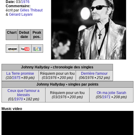
Date:
03/
1976
Commentaire:
écrit par
Gilles Thibaut
&
Gérard Layani
Chart
Debut
Peak
date
pos.
Johnny Hallyday • chronologie des singles
La Terre promise
Réquiem pour un fou
Derrière l'amour
(10/
1975
• 89 pts)
(03/1976 • 200 pts)
(06/1976 • 252 pts)
Johnny Hallyday • singles par points
Ceux que l'amour a
Réquiem pour un fou
Oh ma jolie Sarah
blessés
(03/1976 • 200 pts)
(05/
1971
• 208 pts)
(01/
1970
• 182 pts)
Music video