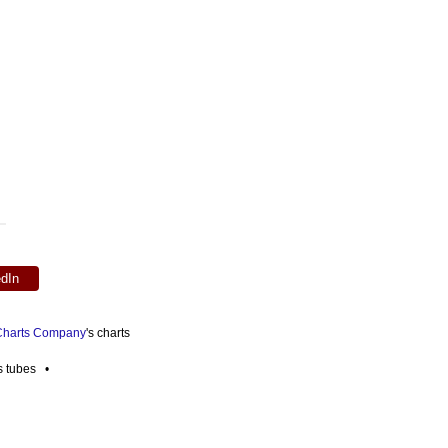
edIn
 Charts Company
's charts
es tubes •