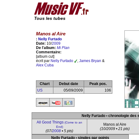
Tous les tubes
Manos al Aire
:
Nelly Furtado
Date:
10/
2009
De l'album:
Mi Plan
Commentaire:
[album cut]
écrit par
Nelly Furtado
,
James Bryan
&
Alex Cuba
Chart
Debut date
Peak pos.
US
05/09/2009
106
Nelly Furtado • chronologie des 
All Good Things
(Come to an
Manos al Aire
End)
(10/2009 • 21 pts)
(07/
2008
• 5 pts)
Nelly Furtado • singles par points