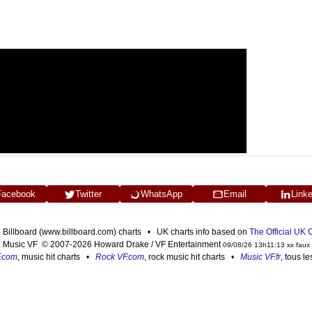
Facebook
Twitter
WhatsApp
Email
Link
n Billboard (www.billboard.com) charts • UK charts info based on
The Official UK
Music VF © 2007-2026 Howard Drake / VF Entertainment
09/08/26 13h11:13 xx faux
F.com
, music hit charts •
Rock VF.com
, rock music hit charts •
Music VF.fr
, tous l