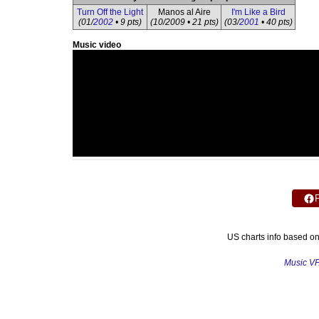
Turn Off the Light
Manos al Aire
I'm Like a Bird
(01/
2002
• 9 pts)
(10/2009 • 21 pts)
(03/
2001
• 40 pts)
Music video
US charts info based o
Music V