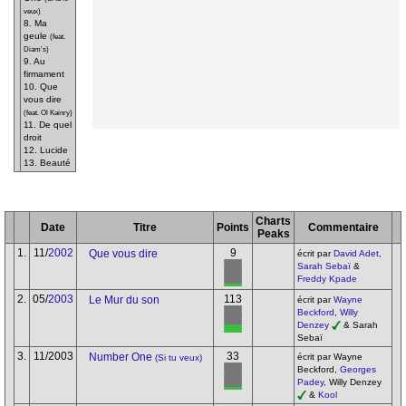
veux)
8. Ma
geule
(feat.
Diam's)
9. Au
firmament
10. Que
vous dire
(feat. Ol Kainry)
11. De quel
droit
12. Lucide
13. Beauté
Charts
Date
Titre
Points
Commentaire
Peaks
1.
11/
2002
9
Que vous dire
écrit par
David Adet
,
Sarah Sebaï
&
Freddy Kpade
2.
05/
2003
113
Le Mur du son
écrit par
Wayne
Beckford
,
Willy
Denzey
& Sarah
Sebaï
3.
11/2003
33
Number One
écrit par Wayne
(Si tu veux)
Beckford,
Georges
Padey
, Willy Denzey
&
Kool