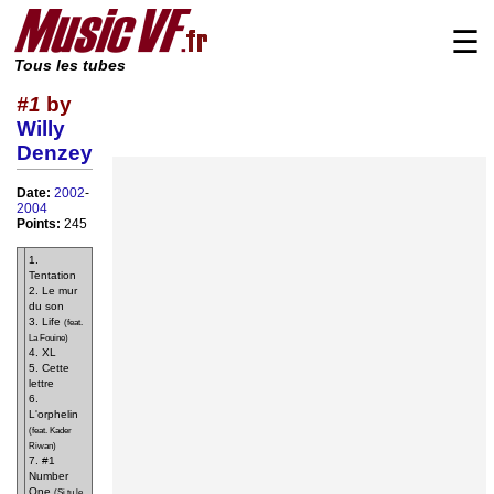
☰
Tous les tubes
#1
by
Willy
Denzey
Date:
2002
-
2004
Points:
245
1.
Tentation
2. Le mur
du son
3. Life
(feat.
La Fouine)
4. XL
5. Cette
lettre
6.
L'orphelin
(feat. Kader
Riwan)
7. #1
Number
One
(Si tu le