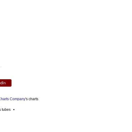
edIn
 Charts Company
's charts
es tubes •