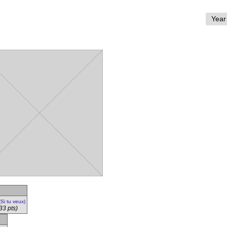
(Si tu veux)
33 pts)