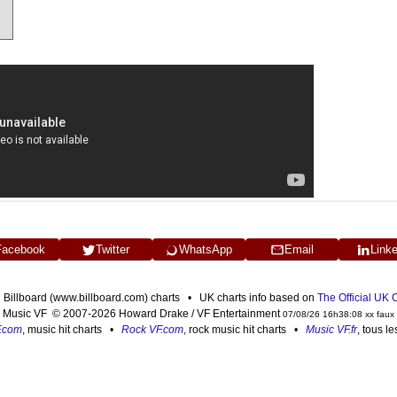
Facebook
Twitter
WhatsApp
Email
Link
n Billboard (www.billboard.com) charts • UK charts info based on
The Official UK
Music VF © 2007-2026 Howard Drake / VF Entertainment
07/08/26 16h38:08 xx faux
F.com
, music hit charts •
Rock VF.com
, rock music hit charts •
Music VF.fr
, tous l