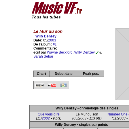
Tous les tubes
Le Mur du son
:
Willy Denzey
Date:
05/
2003
De l'album:
#1
Commentaire:
écrit par
Wayne Beckford
,
Willy Denzey
&
Sarah Sebaï
Chart
Debut date
Peak pos.
Willy Denzey • chronologie des singles
Que vous dire
Le Mur du son
Number One
(11/
2002
• 9 pts)
(05/2003 • 113 pts)
(11/2003 • 
Willy Denzey • singles par points