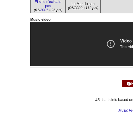
Et si tu n'existais
Le Mur du son
pas
(05/2003 • 113 pts)
(01/
2005
• 96 pts)
Music video
US charts info based o
Music V