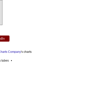
edIn
 Charts Company
's charts
es tubes •