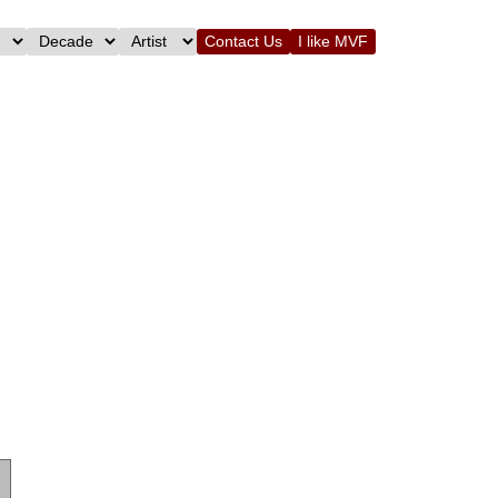
Contact Us
I like MVF