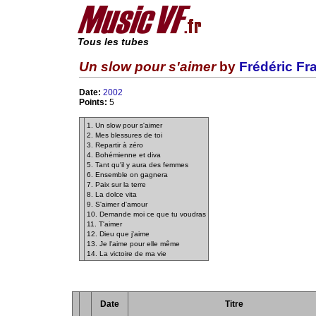
Tous les tubes
Un slow pour s'aimer
by
Frédéric Fr
Date:
2002
Points:
5
1. Un slow pour s'aimer
2. Mes blessures de toi
3. Repartir à zéro
4. Bohémienne et diva
5. Tant qu'il y aura des femmes
6. Ensemble on gagnera
7. Paix sur la terre
8. La dolce vita
9. S'aimer d'amour
10. Demande moi ce que tu voudras
11. T'aimer
12. Dieu que j'aime
13. Je l'aime pour elle même
14. La victoire de ma vie
Date
Titre