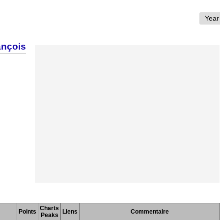
ançois
Charts
Points
Liens
Commentaire
Peaks