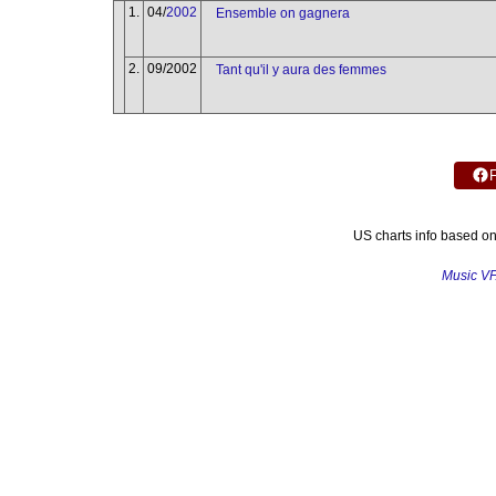
1.
04/
2002
Ensemble on gagnera
2.
09/2002
Tant qu'il y aura des femmes
US charts info based o
Music V