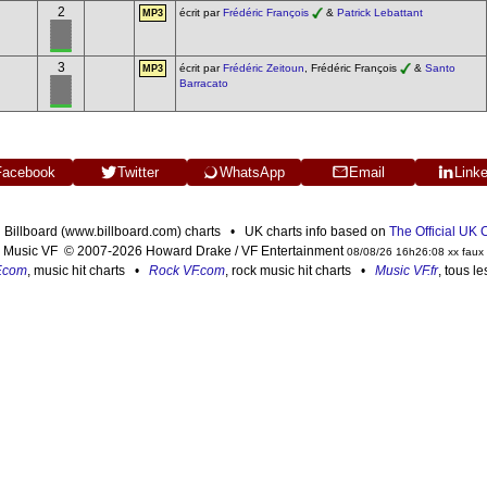
2
écrit par
Frédéric François
&
Patrick Lebattant
MP3
3
écrit par
Frédéric Zeitoun
, Frédéric François
&
Santo
MP3
Barracato
Facebook
Twitter
WhatsApp
Email
Link
n Billboard (www.billboard.com) charts • UK charts info based on
The Official UK
Music VF © 2007-2026 Howard Drake / VF Entertainment
08/08/26 16h26:08 xx faux
F.com
, music hit charts •
Rock VF.com
, rock music hit charts •
Music VF.fr
, tous l