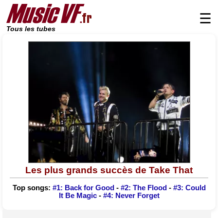
☰
Tous les tubes
Les plus grands succès de Take That
Top songs:
#1: Back for Good
-
#2: The Flood
-
#3: Could
It Be Magic
-
#4: Never Forget