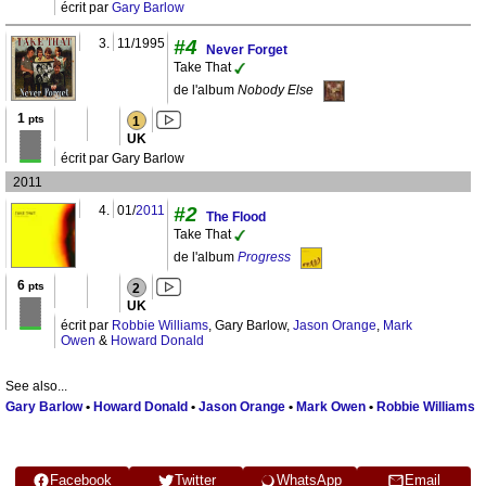
écrit par
Gary Barlow
3.
11/1995
#4
Never Forget
Take That
de l'album
Nobody Else
1
pts
1
UK
écrit par Gary Barlow
2011
4.
01/
2011
#2
The Flood
Take That
de l'album
Progress
6
pts
2
UK
écrit par
Robbie Williams
, Gary Barlow,
Jason Orange
,
Mark
Owen
&
Howard Donald
See also...
Gary Barlow
•
Howard Donald
•
Jason Orange
•
Mark Owen
•
Robbie Williams
Facebook
Twitter
WhatsApp
Email