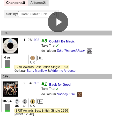
Chansons🎤
Albums🎤
Sort by:
1993
1.
07/
1993
#3
Could It Be Magic
Take That
de l'album
Take That and Party
4
pts
3
UK
BRIT Awards Best British Single 1993
écrit par
Barry Manilow
&
Adrienne Anderson
1995
2.
04/
1995
#1
Back for Good
Take That
de l'album
Nobody Else
107
pts
7
2
1
US
UK
AC
BRIT Awards Best British Single 1996
[Arista 12848]