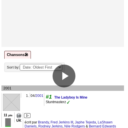
Chansons🎤
Sort by:
2001
1.
04/
2001
#1
The Ladyboy Is Mine
Stuntmasterz
11
pts
10
UK
écrit par
Brandy
,
Fred Jerkins III
,
Japhe Tejeda
,
LaShawn
Daniels
,
Rodney Jerkins
,
Nile Rodgers
&
Bernard Edwards