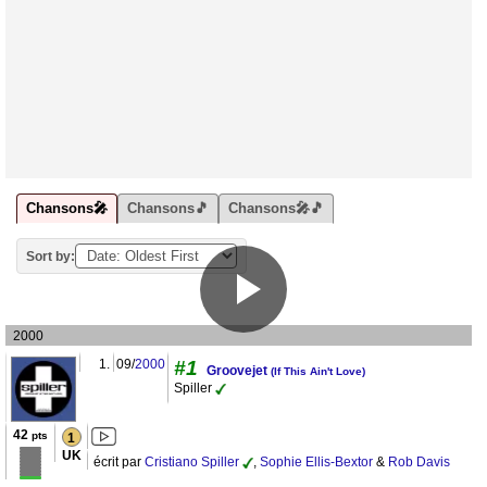
Chansons🎤
Chansons🎵
Chansons🎤🎵
Sort by:
2000
1.
09/
2000
#1
Groovejet
(If This Ain't Love)
Spiller
42
pts
1
UK
écrit par
Cristiano Spiller
,
Sophie Ellis-Bextor
&
Rob Davis