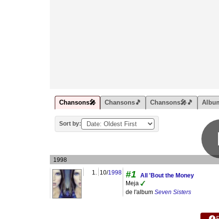
Chansons🎤
Chansons🎵
Chansons🎤🎵
Albu
Sort by:
1998
1.
10/
1998
#1
All 'Bout the Money
Meja
de l'album
Seven Sisters