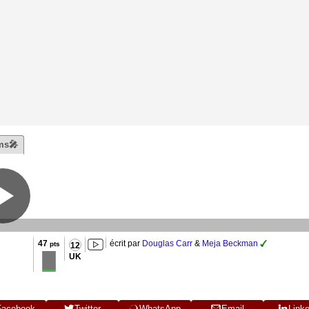
ms🎤
47
écrit par
Douglas Carr
&
Meja Beckman
pts
12
UK
Facebook
Twitter
WhatsApp
Email
Link