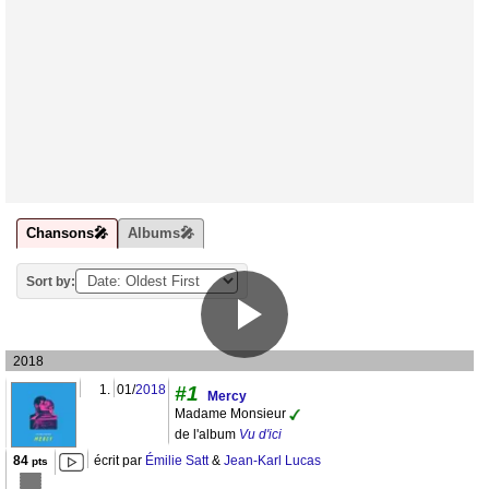
Chansons🎤
Albums🎤
Sort by:
2018
1.
01/
2018
#1
Mercy
Madame Monsieur
de l'album
Vu d'ici
84
écrit par
Émilie Satt
&
Jean-Karl Lucas
pts